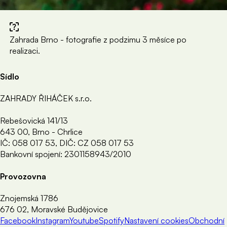
Zahrada Brno - fotografie z podzimu 3 měsíce po
realizaci.
Sídlo
ZAHRADY ŘIHÁČEK s.r.o.
Rebešovická 141/13
643 00, Brno - Chrlice
IČ: 058 017 53, DIČ: CZ 058 017 53
Bankovní spojení: 2301158943/2010
Provozovna
Znojemská 1786
676 02, Moravské Budějovice
Facebook
Instagram
Youtube
Spotify
Nastavení cookies
Obchodní